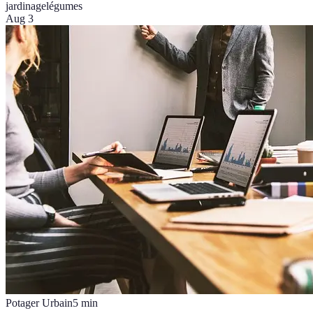
jardinage
légumes
Aug 3
Potager Urbain
5
min