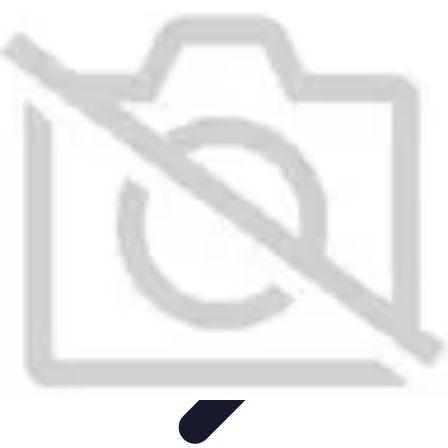
Guide Légumes
Jardinage
Choix des Légumes
Cultivation
Cultivation
Écologique
Astuces et Conseils
Guide Légumes