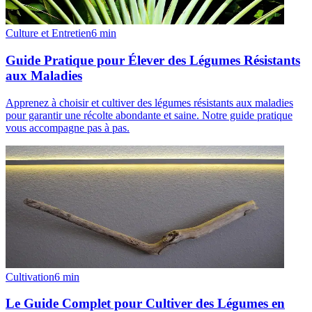
Culture et Entretien
6
min
Guide Pratique pour Élever des Légumes Résistants
aux Maladies
Apprenez à choisir et cultiver des légumes résistants aux maladies
pour garantir une récolte abondante et saine. Notre guide pratique
vous accompagne pas à pas.
Cultivation
6
min
Le Guide Complet pour Cultiver des Légumes en