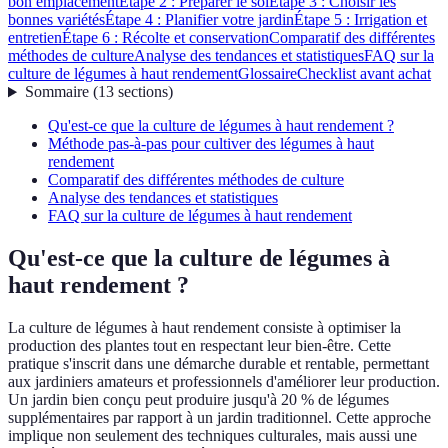
bon emplacement
Étape 2 : Préparer le sol
Étape 3 : Choisir les
bonnes variétés
Étape 4 : Planifier votre jardin
Étape 5 : Irrigation et
entretien
Étape 6 : Récolte et conservation
Comparatif des différentes
méthodes de culture
Analyse des tendances et statistiques
FAQ sur la
culture de légumes à haut rendement
Glossaire
Checklist avant achat
Sommaire
(
13
sections
)
Qu'est-ce que la culture de légumes à haut rendement ?
Méthode pas-à-pas pour cultiver des légumes à haut
rendement
Comparatif des différentes méthodes de culture
Analyse des tendances et statistiques
FAQ sur la culture de légumes à haut rendement
Qu'est-ce que la culture de légumes à
haut rendement ?
La culture de légumes à haut rendement consiste à optimiser la
production des plantes tout en respectant leur bien-être. Cette
pratique s'inscrit dans une démarche durable et rentable, permettant
aux jardiniers amateurs et professionnels d'améliorer leur production.
Un jardin bien conçu peut produire jusqu'à 20 % de légumes
supplémentaires par rapport à un jardin traditionnel. Cette approche
implique non seulement des techniques culturales, mais aussi une