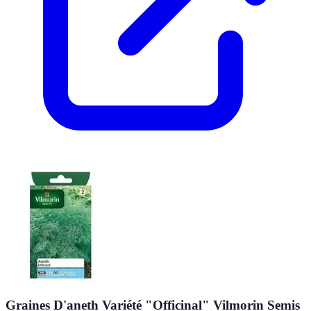
Graines D'aneth Variété "Officinal" Vilmorin Semis