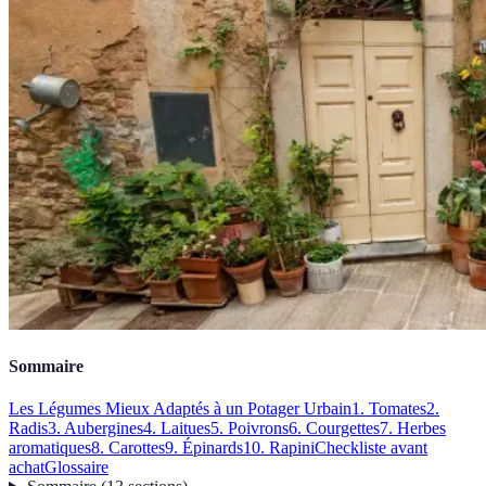
Sommaire
Les Légumes Mieux Adaptés à un Potager Urbain
1. Tomates
2.
Radis
3. Aubergines
4. Laitues
5. Poivrons
6. Courgettes
7. Herbes
aromatiques
8. Carottes
9. Épinards
10. Rapini
Checkliste avant
achat
Glossaire