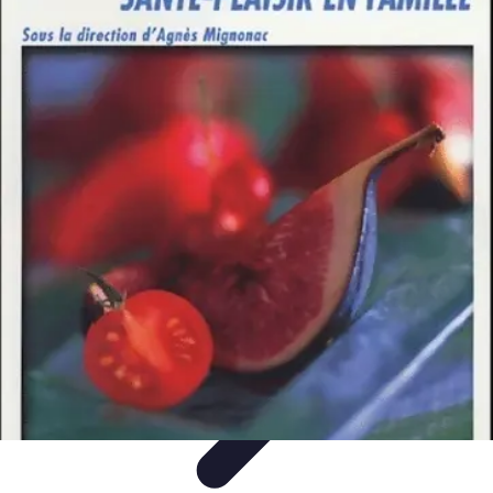
Guide Légumes
Jardinage
Choix des Légumes
Cultivation
Cultivation
Écologique
Astuces et Conseils
Guide Légumes