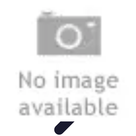
Guide Légumes
Jardinage
Choix des Légumes
Cultivation
Cultivation
Écologique
Astuces et Conseils
Guide Légumes