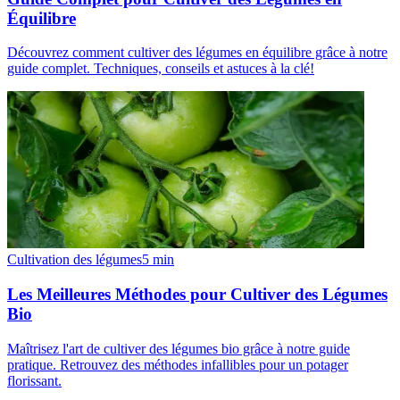
Équilibre
Découvrez comment cultiver des légumes en équilibre grâce à notre
guide complet. Techniques, conseils et astuces à la clé!
Cultivation des légumes
5
min
Les Meilleures Méthodes pour Cultiver des Légumes
Bio
Maîtrisez l'art de cultiver des légumes bio grâce à notre guide
pratique. Retrouvez des méthodes infallibles pour un potager
florissant.