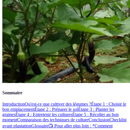
Sommaire
Introduction
Qu'est-ce que cultiver des légumes ?
Étape 1 : Choisir le
bon emplacement
Étape 2 : Préparer le sol
Étape 3 : Planter les
graines
Étape 4 : Entretenir les cultures
Étape 5 : Récolter au bon
moment
Comparaison des techniques de culture
Conclusion
Checklist
avant plantation
Glossaire
📺 Pour aller plus loin : *Comment