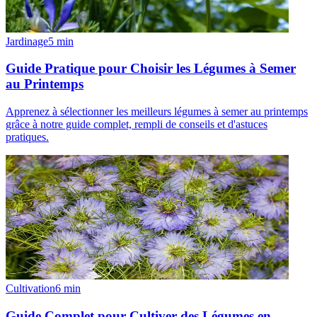
Jardinage
5
min
Guide Pratique pour Choisir les Légumes à Semer
au Printemps
Apprenez à sélectionner les meilleurs légumes à semer au printemps
grâce à notre guide complet, rempli de conseils et d'astuces
pratiques.
Cultivation
6
min
Guide Complet pour Cultiver des Légumes en