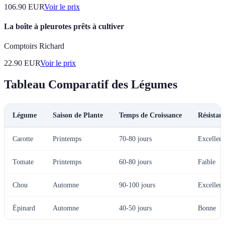
106.90
EUR
Voir le prix
La boîte à pleurotes prêts à cultiver
Comptoirs Richard
22.90
EUR
Voir le prix
Tableau Comparatif des Légumes
Légume
Saison de Plante
Temps de Croissance
Résistan
Carotte
Printemps
70-80 jours
Excellent
Tomate
Printemps
60-80 jours
Faible
Chou
Automne
90-100 jours
Excellent
Épinard
Automne
40-50 jours
Bonne