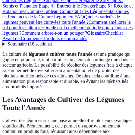
Choisir les Légumes Adéquats
Étape 2 : Préparer le Sol
Étape 3 :
Semis et Plantation
Étape 4 : Entretenir le Potager
Étape 5 : Récolte et
Rotation des Cultures
Tableau Comparatif des Légumes
Statistiques
et Tendances de la Culture Légumière
FAQ
Quelles variétés de
légumes peuvent être cultivées toute l'année ?
Comment améliorer le
sol pour les cultures ?
Quelle est la meilleure période pour planter des
légumes ?
Comment arbore-t-on un potager ?
Glossaire
Checklist
Avant de Commencer
Produits recommandés
Sommaire
(
18
sections
)
La culture de
légumes à cultiver toute l'année
est une pratique qui
gagne en popularité, tant parmi les amateurs de jardinage que dans le
secteur agricole. La possibilité de récolter des légumes frais à chaque
saison permet de diversifier son alimentation et de profiter des
bienfaits nutritionnels de ces aliments. De plus, cela contribue à une
alimentation plus responsable et durable, en évitant les déchets liés
aux produits importés.
Les Avantages de Cultiver des Légumes
Toute l'Année
Cultiver des légumes sur une base annuelle offre plusieurs avantages
significatifs. Premièrement, cela permet un approvisionnement
continu en produits frais, réduisant ainsi dépendance aux