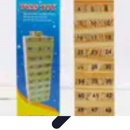
Guide Légumes
Jardinage
Choix des Légumes
Cultivation
Cultivation
Écologique
Astuces et Conseils
Guide Légumes