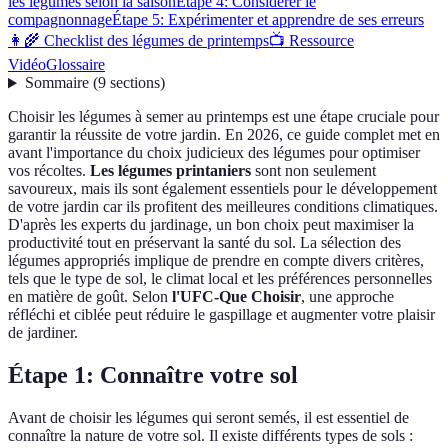
les légumes selon la saison
Étape 4: Considérer le
compagnonnage
Étape 5: Expérimenter et apprendre de ses erreurs
👩‍🌾 Checklist des légumes de printemps
📺 Ressource
Vidéo
Glossaire
Sommaire
(
9
sections
)
Choisir les légumes à semer au printemps est une étape cruciale pour
garantir la réussite de votre jardin. En 2026, ce guide complet met en
avant l'importance du choix judicieux des légumes pour optimiser
vos récoltes.
Les légumes printaniers
sont non seulement
savoureux, mais ils sont également essentiels pour le développement
de votre jardin car ils profitent des meilleures conditions climatiques.
D'après les experts du jardinage, un bon choix peut maximiser la
productivité tout en préservant la santé du sol. La sélection des
légumes appropriés implique de prendre en compte divers critères,
tels que le type de sol, le climat local et les préférences personnelles
en matière de goût. Selon
l'UFC-Que Choisir
, une approche
réfléchi et ciblée peut réduire le gaspillage et augmenter votre plaisir
de jardiner.
Étape 1: Connaître votre sol
Avant de choisir les légumes qui seront semés, il est essentiel de
connaître la nature de votre sol. Il existe différents types de sols :