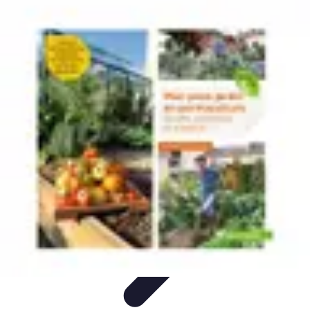
Guide Légumes
Jardinage
Choix des Légumes
Cultivation
Cultivation
Écologique
Astuces et Conseils
Guide Légumes