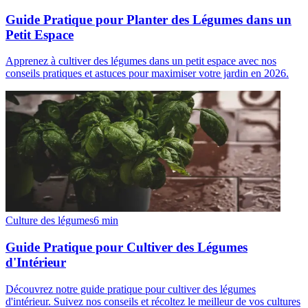
Guide Pratique pour Planter des Légumes dans un
Petit Espace
Apprenez à cultiver des légumes dans un petit espace avec nos
conseils pratiques et astuces pour maximiser votre jardin en 2026.
Culture des légumes
6
min
Guide Pratique pour Cultiver des Légumes
d'Intérieur
Découvrez notre guide pratique pour cultiver des légumes
d'intérieur. Suivez nos conseils et récoltez le meilleur de vos cultures