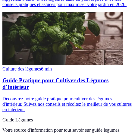
conseils pratiques et astuces pour maximiser votre jardin en 2026.
Culture des légumes
6
min
Guide Pratique pour Cultiver des Légumes
d'Intérieur
Découvrez notre guide pratique pour cultiver des légumes
d'intérieur. Suivez nos conseils et récoltez le meilleur de vos cultures
en intérieur.
Guide Légumes
Votre source d'information pour tout savoir sur
guide legumes
.