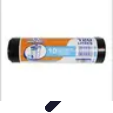
Guide Légumes
Jardinage
Choix des Légumes
Cultivation
Cultivation
Écologique
Astuces et Conseils
Guide Légumes