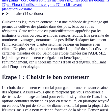
mes plants ?
Q3 : Quels sont les meilleurs légumes pour les débutants
?
Q4 : Flora-t-il utiliser des engrais ?
Checklist avant
plantation
Glossaire
Sommaire
(
14
sections
)
Cultiver des légumes en conteneur est une méthode de jardinage qui
permet de cultiver des plantes dans des pots, bacs ou autres
récipients. Cette technique est particulièrement appréciée par les
jardiniers urbains ou ceux ayant des espaces réduits. Elle présente de
nombreux avantages, notamment la possibilité d'adapter facilement
l'emplacement de vos plantes selon les besoins en lumière et en
climat. De plus, cela permet de contrôler la qualité du sol et d'éviter
certaines maladies du sol. Selon des études menées par l'
ADEME
,
le jardinage en conteneur est également bénéfique pour
l'environnement, car il nécessite moins d'eau et d'engrais, réduisant
ainsi l'impact écologique.
Étape 1 : Choisir le bon conteneur
Le choix du conteneur est crucial pour garantir une croissance saine
des légumes. Assurez-vous que le récipient que vous choisissez a
des trous de drainage au fond pour éviter la stagnation de l'eau. Les
options courantes incluent les pots en terre cuite, en plastique recyclé
ou en bois. Un pot de 30 cm de diamètre est idéal pour la plupart des
légumes, mais cela peut varier en fonction de la plante. Pensez aussi