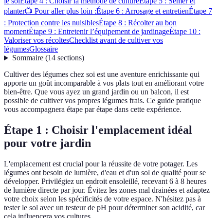
le sol
Étape 4 : Choisir la méthode de culture
Étape 5 : Semer et
planter
📺 Pour aller plus loin :
Étape 6 : Arrosage et entretien
Étape 7
: Protection contre les nuisibles
Étape 8 : Récolter au bon
moment
Étape 9 : Entretenir l’équipement de jardinage
Étape 10 :
Valoriser vos récoltes
Checklist avant de cultiver vos
légumes
Glossaire
Sommaire
(
14
sections
)
Cultiver des légumes chez soi est une aventure enrichissante qui
apporte un goût incomparable à vos plats tout en améliorant votre
bien-être. Que vous ayez un grand jardin ou un balcon, il est
possible de cultiver vos propres légumes frais. Ce guide pratique
vous accompagnera étape par étape dans cette expérience.
Étape 1 : Choisir l'emplacement idéal
pour votre jardin
L'emplacement est crucial pour la réussite de votre potager. Les
légumes ont besoin de lumière, d'eau et d'un sol de qualité pour se
développer. Privilégiez un endroit ensoleillé, recevant 6 à 8 heures
de lumière directe par jour. Évitez les zones mal drainées et adaptez
votre choix selon les spécificités de votre espace. N'hésitez pas à
tester le sol avec un testeur de pH pour déterminer son acidité, car
cela influencera vos cultures.