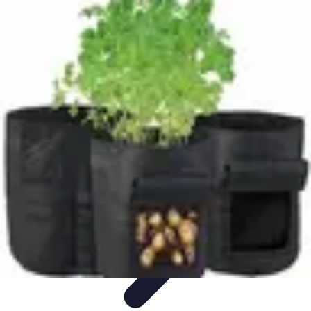
Guide Légumes
Jardinage
Choix des Légumes
Cultivation
Cultivation
Écologique
Astuces et Conseils
Guide Légumes