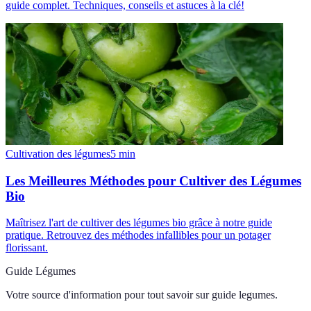
guide complet. Techniques, conseils et astuces à la clé!
Cultivation des légumes
5
min
Les Meilleures Méthodes pour Cultiver des Légumes
Bio
Maîtrisez l'art de cultiver des légumes bio grâce à notre guide
pratique. Retrouvez des méthodes infallibles pour un potager
florissant.
Guide Légumes
Votre source d'information pour tout savoir sur
guide legumes
.