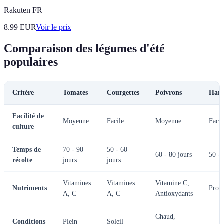
Rakuten FR
8.99
EUR
Voir le prix
Comparaison des légumes d'été
populaires
Critère
Tomates
Courgettes
Poivrons
Hari
Facilité de
Moyenne
Facile
Moyenne
Facil
culture
Temps de
70 - 90
50 - 60
60 - 80 jours
50 - 
récolte
jours
jours
Vitamines
Vitamines
Vitamine C,
Nutriments
Proté
A, C
A, C
Antioxydants
Chaud,
Conditions
Plein
Soleil