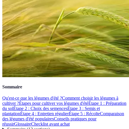
Sommaire
Qu'est-ce que les légumes d'été ?
Comment choisir les légumes à
cultiver ?
Étapes pour cultiver vos légumes d'été
Étape 1 : Préparation
du sol
Étape 2 : Choix des semences
Étape 3 : Semis et
plantation
Étape 4 : Entretien régulier
Étape 5 : Récolte
Comparaison
des légumes d'été populaires
Conseils pratiques pour
réussir
Glossaire
Checklist avant achat