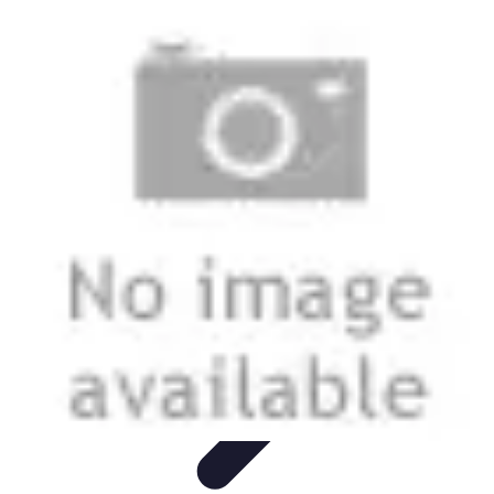
Guide Légumes
Jardinage
Choix des Légumes
Cultivation
Cultivation
Écologique
Astuces et Conseils
Guide Légumes