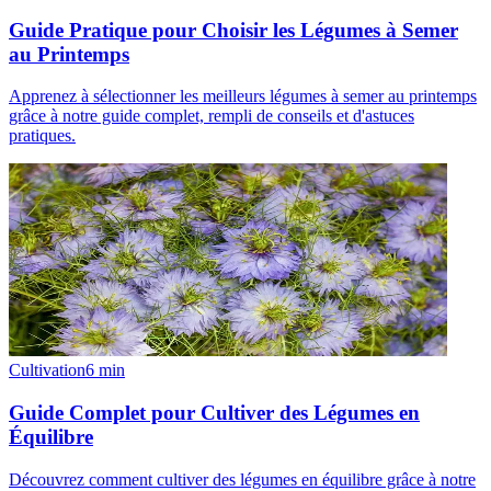
Guide Pratique pour Choisir les Légumes à Semer
au Printemps
Apprenez à sélectionner les meilleurs légumes à semer au printemps
grâce à notre guide complet, rempli de conseils et d'astuces
pratiques.
Cultivation
6
min
Guide Complet pour Cultiver des Légumes en
Équilibre
Découvrez comment cultiver des légumes en équilibre grâce à notre