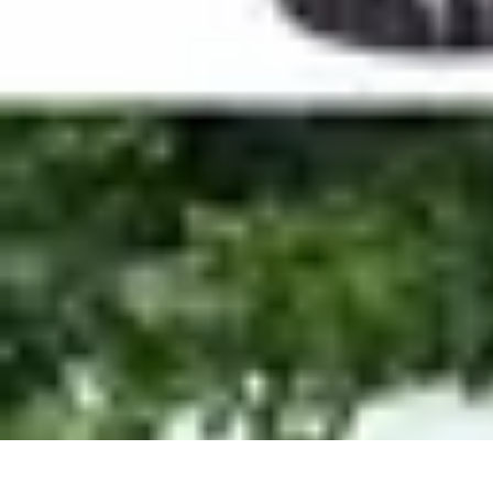
Guide Légumes
Jardinage
Choix des Légumes
Cultivation
Cultivation Écologique
Astuc
Guide Légumes