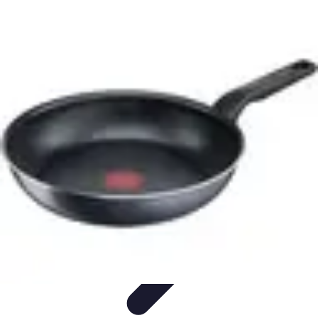
Guide Légumes
Jardinage
Choix des Légumes
Cultivation
Cultivation
Écologique
Astuces et Conseils
Guide Légumes