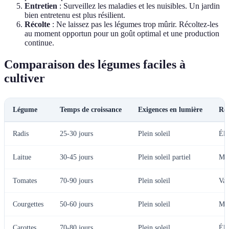
Entretien
: Surveillez les maladies et les nuisibles. Un jardin
bien entretenu est plus résilient.
Récolte
: Ne laissez pas les légumes trop mûrir. Récoltez-les
au moment opportun pour un goût optimal et une production
continue.
Comparaison des légumes faciles à
cultiver
Légume
Temps de croissance
Exigences en lumière
Rés
Radis
25-30 jours
Plein soleil
Éle
Laitue
30-45 jours
Plein soleil partiel
Mo
Tomates
70-90 jours
Plein soleil
Var
Courgettes
50-60 jours
Plein soleil
Mo
Carottes
70-80 jours
Plein soleil
Éle