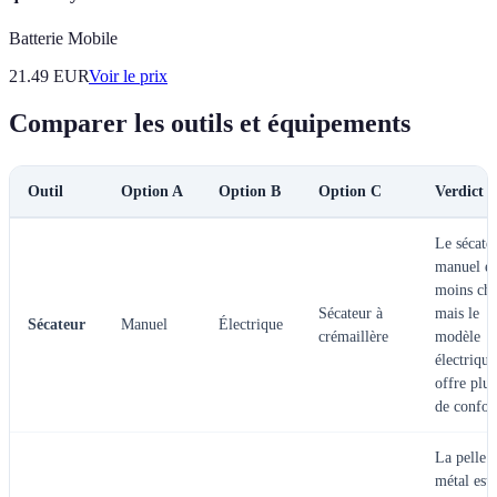
Batterie Mobile
21.49
EUR
Voir le prix
Comparer les outils et équipements
Outil
Option A
Option B
Option C
Verdict
Le sécate
manuel es
moins che
Sécateur à
mais le
Sécateur
Manuel
Électrique
crémaillère
modèle
électrique
offre plus
de confor
La pelle 
métal est