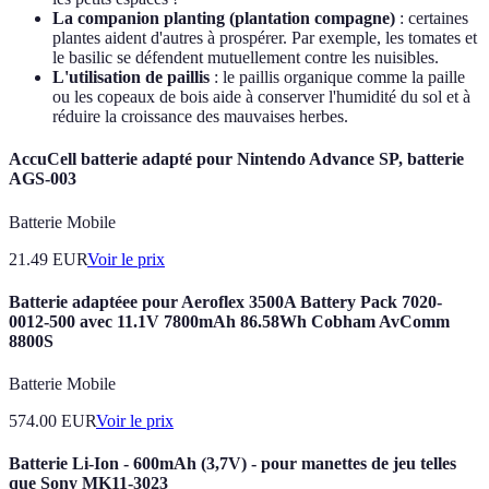
La companion planting (plantation compagne)
: certaines
plantes aident d'autres à prospérer. Par exemple, les tomates et
le basilic se défendent mutuellement contre les nuisibles.
L'utilisation de paillis
: le paillis organique comme la paille
ou les copeaux de bois aide à conserver l'humidité du sol et à
réduire la croissance des mauvaises herbes.
AccuCell batterie adapté pour Nintendo Advance SP, batterie
AGS-003
Batterie Mobile
21.49
EUR
Voir le prix
Batterie adaptéee pour Aeroflex 3500A Battery Pack 7020-
0012-500 avec 11.1V 7800mAh 86.58Wh Cobham AvComm
8800S
Batterie Mobile
574.00
EUR
Voir le prix
Batterie Li-Ion - 600mAh (3,7V) - pour manettes de jeu telles
que Sony MK11-3023