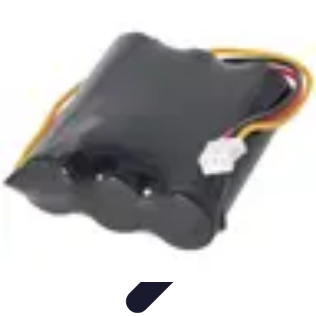
Guide Légumes
Jardinage
Choix des Légumes
Cultivation
Cultivation
Écologique
Astuces et Conseils
Guide Légumes