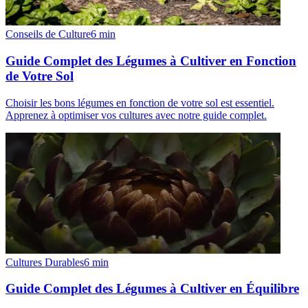
Conseils de Culture
6
min
Guide Complet des Légumes à Cultiver en Fonction
de Votre Sol
Choisir les bons légumes en fonction de votre sol est essentiel.
Apprenez à optimiser vos cultures avec notre guide complet.
Cultures Durables
6
min
Guide Complet des Légumes à Cultiver en Équilibre