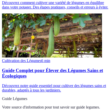
Découvrez comment cultiver une variété de légumes en équilibre
dans votre potager. Des étapes pratiques, conseils et erreurs à éviter.
Cultivation des Légumes
6
min
Guide Complet pour Élever des Légumes Sains et
Écologiques
Découvrez notre guide essentiel pour cultiver des légumes sains et
durables, adaptés à tous les jardiniers.
Guide Légumes
Votre source d'information pour tout savoir sur
guide legumes
.