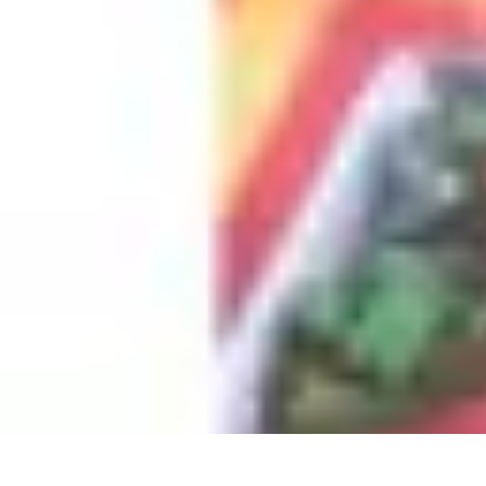
Guide Légumes
Jardinage
Choix des Légumes
Cultivation
Cultivation Écologique
Astuc
Guide Légumes