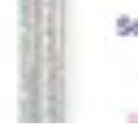
Guide Légumes
Jardinage
Choix des Légumes
Cultivation
Cultivation Écologique
Astuc
Guide Légumes