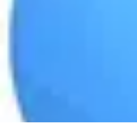
Guide Légumes
Jardinage
Choix des Légumes
Cultivation
Cultivation Écologique
Astuc
Guide Légumes