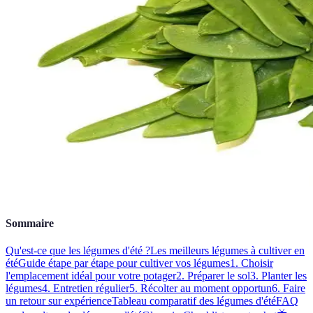
Sommaire
Qu'est-ce que les légumes d'été ?
Les meilleurs légumes à cultiver en
été
Guide étape par étape pour cultiver vos légumes
1. Choisir
l'emplacement idéal pour votre potager
2. Préparer le sol
3. Planter les
légumes
4. Entretien régulier
5. Récolter au moment opportun
6. Faire
un retour sur expérience
Tableau comparatif des légumes d'été
FAQ