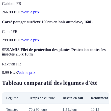
Gabiona FR
266.99
EUR
Voir le prix
Carré potager surélevé 100cm en bois autoclave, 160L
Camif FR
299.00
EUR
Voir le prix
SESAMIS Filet de protection des plantes Protection contre les
insectes 2,5 x 10 m
Rakuten FR
8.99
EUR
Voir le prix
Tableau comparatif des légumes d'été
Légume
Temps de culture
Besoin en eau
Rendement es
Tomates
70 à 90 jours
1,5 L/jour
10-15