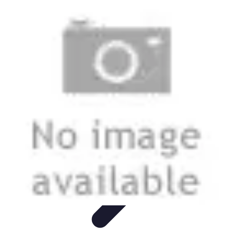
Guide Légumes
Jardinage
Choix des Légumes
Cultivation
Cultivation
Écologique
Astuces et Conseils
Guide Légumes