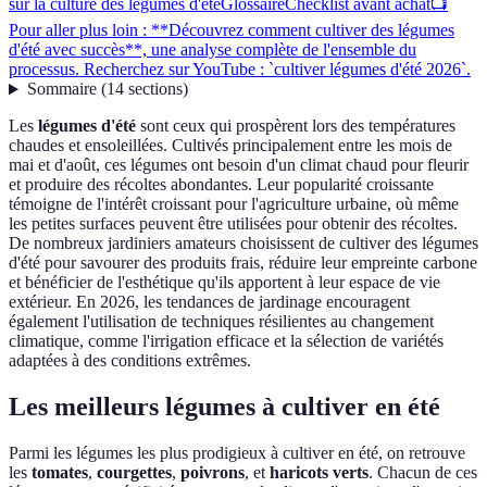
sur la culture des légumes d'été
Glossaire
Checklist avant achat
📺
Pour aller plus loin : **Découvrez comment cultiver des légumes
d'été avec succès**, une analyse complète de l'ensemble du
processus. Recherchez sur YouTube : `cultiver légumes d'été 2026`.
Sommaire
(
14
sections
)
Les
légumes d'été
sont ceux qui prospèrent lors des températures
chaudes et ensoleillées. Cultivés principalement entre les mois de
mai et d'août, ces légumes ont besoin d'un climat chaud pour fleurir
et produire des récoltes abondantes. Leur popularité croissante
témoigne de l'intérêt croissant pour l'agriculture urbaine, où même
les petites surfaces peuvent être utilisées pour obtenir des récoltes.
De nombreux jardiniers amateurs choisissent de cultiver des légumes
d'été pour savourer des produits frais, réduire leur empreinte carbone
et bénéficier de l'esthétique qu'ils apportent à leur espace de vie
extérieur. En 2026, les tendances de jardinage encouragent
également l'utilisation de techniques résilientes au changement
climatique, comme l'irrigation efficace et la sélection de variétés
adaptées à des conditions extrêmes.
Les meilleurs légumes à cultiver en été
Parmi les légumes les plus prodigieux à cultiver en été, on retrouve
les
tomates
,
courgettes
,
poivrons
, et
haricots verts
. Chacun de ces