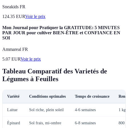
Sneakids FR
124.35
EUR
Voir le prix
Mon Journal pour Pratiquer la GRATITUDE: 5 MINUTES
PAR JOUR pour cultiver BIEN-ÊTRE et CONFIANCE EN
SOI
Ammareal FR
5.07
EUR
Voir le prix
Tableau Comparatif des Varietés de
Légumes à Feuilles
Variété
Conditions optimales
Temps de croissance
Rend
Laitue
Sol riche, plein soleil
4-6 semaines
1 kg/
Épinard
Sol frais, mi-ombre
6-8 semaines
800 g