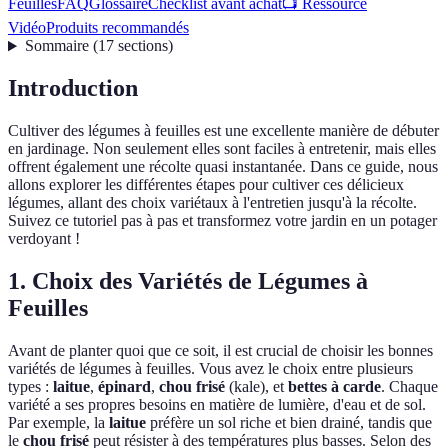
Feuilles
FAQ
Glossaire
Checklist avant achat
📺 Ressource
Vidéo
Produits recommandés
Sommaire
(
17
sections
)
Introduction
Cultiver des légumes à feuilles est une excellente manière de débuter
en jardinage. Non seulement elles sont faciles à entretenir, mais elles
offrent également une récolte quasi instantanée. Dans ce guide, nous
allons explorer les différentes étapes pour cultiver ces délicieux
légumes, allant des choix variétaux à l'entretien jusqu'à la récolte.
Suivez ce tutoriel pas à pas et transformez votre jardin en un potager
verdoyant !
1. Choix des Variétés de Légumes à
Feuilles
Avant de planter quoi que ce soit, il est crucial de choisir les bonnes
variétés de légumes à feuilles. Vous avez le choix entre plusieurs
types :
laitue
,
épinard
,
chou frisé
(kale), et
bettes à carde
. Chaque
variété a ses propres besoins en matière de lumière, d'eau et de sol.
Par exemple, la
laitue
préfère un sol riche et bien drainé, tandis que
le
chou frisé
peut résister à des températures plus basses. Selon des