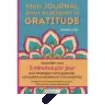
Guide Légumes
Jardinage
Choix des Légumes
Cultivation
Cultivation
Écologique
Astuces et Conseils
Guide Légumes