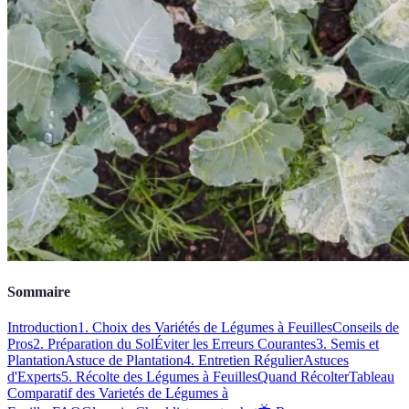
Sommaire
Introduction
1. Choix des Variétés de Légumes à Feuilles
Conseils de
Pros
2. Préparation du Sol
Éviter les Erreurs Courantes
3. Semis et
Plantation
Astuce de Plantation
4. Entretien Régulier
Astuces
d'Experts
5. Récolte des Légumes à Feuilles
Quand Récolter
Tableau
Comparatif des Varietés de Légumes à