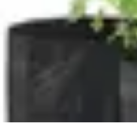
Guide Légumes
Jardinage
Choix des Légumes
Cultivation
Cultivation Écologique
Astuc
Guide Légumes