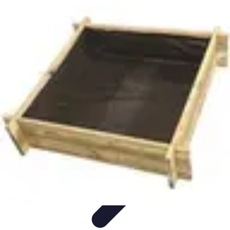
Guide Légumes
Jardinage
Choix des Légumes
Cultivation
Cultivation
Écologique
Astuces et Conseils
Guide Légumes