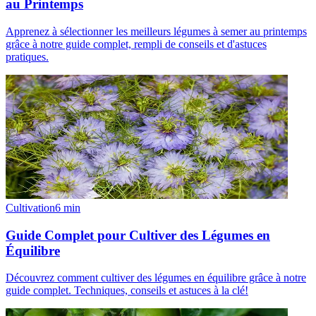
au Printemps
Apprenez à sélectionner les meilleurs légumes à semer au printemps
grâce à notre guide complet, rempli de conseils et d'astuces
pratiques.
Cultivation
6
min
Guide Complet pour Cultiver des Légumes en
Équilibre
Découvrez comment cultiver des légumes en équilibre grâce à notre
guide complet. Techniques, conseils et astuces à la clé!