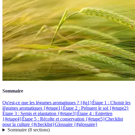
Sommaire
Qu'est-ce que les légumes aromatiques ? {#q1}
Étape 1 : Choisir les
légumes aromatiques {#etape1}
Étape 2 : Préparer le sol {#etape2}
Étape 3 : Semis et plantation {#etape3}
Étape 4 : Entretien
{#etape4}
Étape 5 : Récolte et conservation {#etape5}
Checklist
pour la culture {#checklist}
Glossaire {#glossaire}
Sommaire
(
8
sections
)