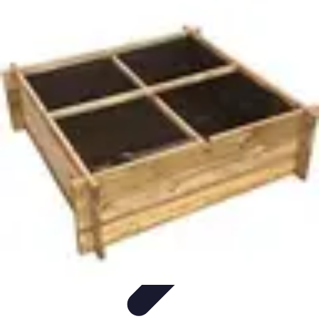
Guide Légumes
Jardinage
Choix des Légumes
Cultivation
Cultivation
Écologique
Astuces et Conseils
Guide Légumes