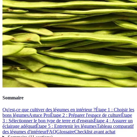
Sommaire
Qu'est-ce que cultiver des légumes en intérieur ?
Étape 1 : Choisir les
bons légumes
Astuce Pro
Étape 2 : Préparer l'espace de culture
Étape
3 : Sélectionner le bon type de terre et d'engrais
Étape 4 : Assurer un
éclairage adéquat
Étape 5 : Entretenir les légumes
Tableau comparatif
des légumes d'intérieur
FAQ
Glossaire
Checklist avant achat