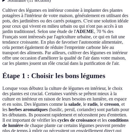
Sommaire
(
11
sections
)
Cultiver des légumes en intérieur consiste à implanter des plantes
potagères à l'intérieur de votre maison, généralement en utilisant des
pots, des jardinières ou des carrés potagers. C'est une solution idéale
pour ceux qui vivent en milieu urbain ou qui n'ont pas accès à un
jardin traditionnel. Selon une étude de l'
ADEME
, 70 % des
Français sont intéressés par l'agriculture urbaine, ce qui en fait une
tendance croissante. En plus de favoriser l'autonomie alimentaire,
cela permet également de réduire l'empreinte carbone liée au
transport des aliments. Par ailleurs, cultiver des légumes en intérieur
offre une occasion d'améliorer la qualité de l'air dans votre maison,
car les plantes jouent un rôle crucial dans la purification de l'air.
Étape 1 : Choisir les bons légumes
Lorsque vous débutez la culture de légumes en intérieur, le choix
des plantes est crucial. Certaines variétés se prêtent mieux à la
culture en intérieur en raison de leurs besoins en lumière, en espace
et en soins. Des légumes comme la
salade
, le
radis
, le
cresson
, et
les
herbes aromatiques
(basilic, persil, coriandre) sont parfaits pour
les débutants. Ils poussent rapidement et nécessitent peu d'entretien.
Il est important de vérifier les
cycles de croissance
et les
conditions
de lumière
de chaque plante car certains légumes peuvent prendre
plus de temps à mûrir ou nécessitent un ensoleillement direct qui