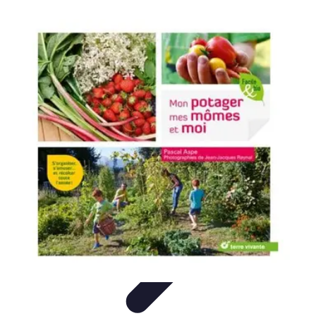
Guide Légumes
Jardinage
Choix des Légumes
Cultivation
Cultivation
Écologique
Astuces et Conseils
Guide Légumes