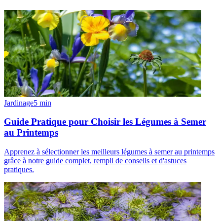
Jardinage
5
min
Guide Pratique pour Choisir les Légumes à Semer
au Printemps
Apprenez à sélectionner les meilleurs légumes à semer au printemps
grâce à notre guide complet, rempli de conseils et d'astuces
pratiques.