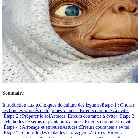
Sommaire
Introduction aux techniques de culture des légumes
Étape 1 : Choisir
les bonnes variétés de légumes
Astuces :
Erreurs courantes à éviter
:
Étape 2 : Préparer le sol
Astuces :
Erreurs courantes à éviter :
Étape 3
: Méthodes de semis et plantation
Astuces :
Erreurs courantes à éviter
:
Étape 4 : Arrosage et entretien
Astuces :
Erreurs courantes à éviter
:
Étape 5 : Contrôle des maladies et ravageurs
Astuces :
Erreurs