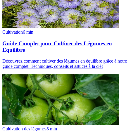
Cultivation
6
min
Guide Complet pour Cultiver des Légumes en
Équilibre
Découvrez comment cultiver des légumes en équilibre grâce à notre
guide complet. Techniques, conseils et astuces à la clé!
Cultivation des légumes
5
min