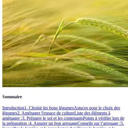
Sommaire
Introduction
1. Choisir les bons légumes
Astuces pour le choix des
légumes
2. Aménager l'espace de culture
Liste des éléments à
aménager :
3. Préparer le sol et les contenants
Points à vérifier lors de
la préparation :
4. Assurer un bon arrosage
Conseils sur l’arrosage :
5.