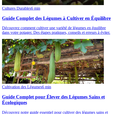
Cultures Durables
6
min
Guide Complet des Légumes à Cultiver en Équilibre
Découvrez comment cultiver une variété de légumes en équilibre
dans votre potager. Des étapes pratiques, conseils et erreurs à éviter.
Cultivation des Légumes
6
min
Guide Complet pour Élever des Légumes Sains et
Écologiques
Découvrez notre guide essentiel pour cultiver des légumes sains et