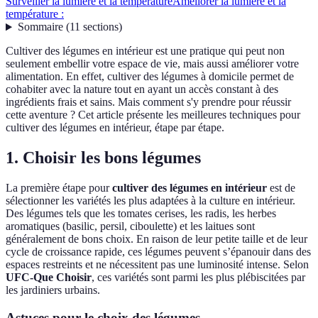
Surveiller la lumière et la température
Améliorer la lumière et la
température :
Sommaire
(
11
sections
)
Cultiver des légumes en intérieur est une pratique qui peut non
seulement embellir votre espace de vie, mais aussi améliorer votre
alimentation. En effet, cultiver des légumes à domicile permet de
cohabiter avec la nature tout en ayant un accès constant à des
ingrédients frais et sains. Mais comment s'y prendre pour réussir
cette aventure ? Cet article présente les meilleures techniques pour
cultiver des légumes en intérieur, étape par étape.
1. Choisir les bons légumes
La première étape pour
cultiver des légumes en intérieur
est de
sélectionner les variétés les plus adaptées à la culture en intérieur.
Des légumes tels que les tomates cerises, les radis, les herbes
aromatiques (basilic, persil, ciboulette) et les laitues sont
généralement de bons choix. En raison de leur petite taille et de leur
cycle de croissance rapide, ces légumes peuvent s’épanouir dans des
espaces restreints et ne nécessitent pas une luminosité intense. Selon
UFC-Que Choisir
, ces variétés sont parmi les plus plébiscitées par
les jardiniers urbains.
Astuces pour le choix des légumes