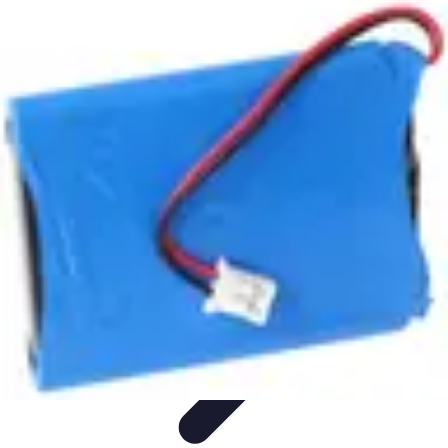
Guide Légumes
Jardinage
Choix des Légumes
Cultivation
Cultivation
Écologique
Astuces et Conseils
Guide Légumes