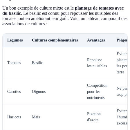
Un bon exemple de culture mixte est le
plantage de tomates avec
du basilic
. Le basilic est connu pour repousser les nuisibles des
tomates tout en améliorant leur goût. Voici un tableau comparatif des
associations de cultures :
Légumes
Cultures complémentaires
Avantages
Pièges à
Éviter 
Repousse
planter 
Tomates
Basilic
les nuisibles
les pom
terre
Compétition
Ne pas 
Carottes
Oignons
pour les
trop prè
nutriments
Éviter
Fixation
Haricots
Mais
l'humidi
d'azote
excessi