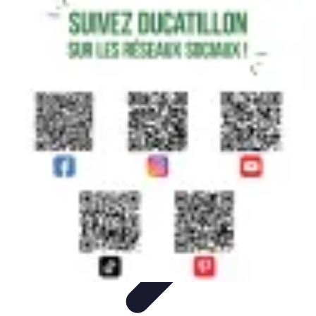
Guide Légumes
Jardinage
Choix des Légumes
Cultivation
Cultivation
Écologique
Astuces et Conseils
Guide Légumes