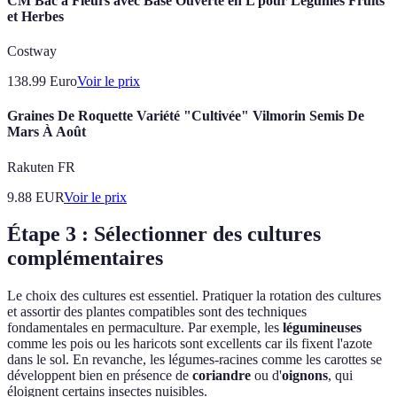
CM Bac à Fleurs avec Base Ouverte en L pour Légumes Fruits
et Herbes
Costway
138.99
Euro
Voir le prix
Graines De Roquette Variété "Cultivée" Vilmorin Semis De
Mars À Août
Rakuten FR
9.88
EUR
Voir le prix
Étape 3 : Sélectionner des cultures
complémentaires
Le choix des cultures est essentiel. Pratiquer la rotation des cultures
et assortir des plantes compatibles sont des techniques
fondamentales en permaculture. Par exemple, les
légumineuses
comme les pois ou les haricots sont excellents car ils fixent l'azote
dans le sol. En revanche, les légumes-racines comme les carottes se
développent bien en présence de
coriandre
ou d'
oignons
, qui
éloignent certains insectes nuisibles.