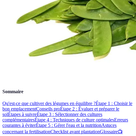
Sommaire
Qu'est-ce que cultiver des légumes en équilibre ?
Étape 1 : Choisir le
bon emplacement
Conseils pro
Étape 2 : Évaluer et préparer le
sol
Étapes à suivre
Étape 3 : Sélectionner des cultures
complémentaires
Étape 4 : Techniques de culture optimales
Erreurs
courantes à éviter
Étape 5 : Gérer l'eau et la nutrition
Astuces
concernant la fertilisation
Checklist avant plantation
Glossaire
📺