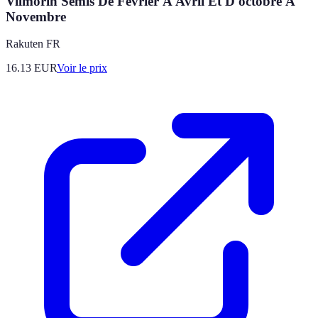
Vilmorin Semis De Février À Avril Et D'octobre À
Novembre
Rakuten FR
16.13
EUR
Voir le prix