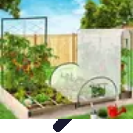
Guide Légumes
Jardinage
Choix des Légumes
Cultivation
Cultivation
Écologique
Astuces et Conseils
Guide Légumes