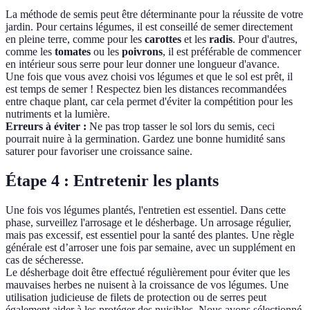
La méthode de semis peut être déterminante pour la réussite de votre
jardin. Pour certains légumes, il est conseillé de semer directement
en pleine terre, comme pour les
carottes
et les
radis
. Pour d'autres,
comme les
tomates
ou les
poivrons
, il est préférable de commencer
en intérieur sous serre pour leur donner une longueur d'avance.
Une fois que vous avez choisi vos légumes et que le sol est prêt, il
est temps de semer ! Respectez bien les distances recommandées
entre chaque plant, car cela permet d'éviter la compétition pour les
nutriments et la lumière.
Erreurs à éviter :
Ne pas trop tasser le sol lors du semis, ceci
pourrait nuire à la germination. Gardez une bonne humidité sans
saturer pour favoriser une croissance saine.
Étape 4 : Entretenir les plants
Une fois vos légumes plantés, l'entretien est essentiel. Dans cette
phase, surveillez l'arrosage et le désherbage. Un arrosage régulier,
mais pas excessif, est essentiel pour la santé des plantes. Une règle
générale est d’arroser une fois par semaine, avec un supplément en
cas de sécheresse.
Le désherbage doit être effectué régulièrement pour éviter que les
mauvaises herbes ne nuisent à la croissance de vos légumes. Une
utilisation judicieuse de filets de protection ou de serres peut
également aider à les protéger des nuisibles. Nous avons sélectionné