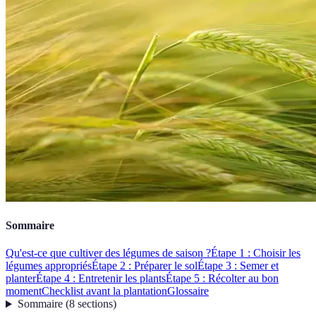
Sommaire
Qu'est-ce que cultiver des légumes de saison ?
Étape 1 : Choisir les
légumes appropriés
Étape 2 : Préparer le sol
Étape 3 : Semer et
planter
Étape 4 : Entretenir les plants
Étape 5 : Récolter au bon
moment
Checklist avant la plantation
Glossaire
Sommaire
(
8
sections
)