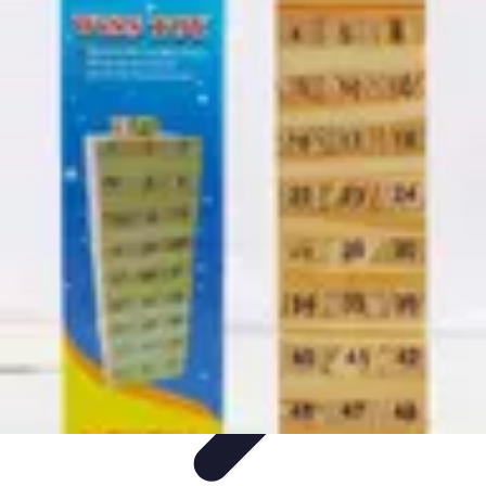
Guide Légumes
Jardinage
Choix des Légumes
Cultivation
Cultivation
Écologique
Astuces et Conseils
Guide Légumes