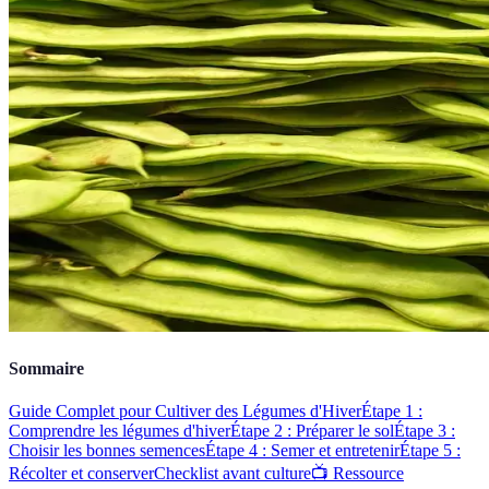
Sommaire
Guide Complet pour Cultiver des Légumes d'Hiver
Étape 1 :
Comprendre les légumes d'hiver
Étape 2 : Préparer le sol
Étape 3 :
Choisir les bonnes semences
Étape 4 : Semer et entretenir
Étape 5 :
Récolter et conserver
Checklist avant culture
📺 Ressource