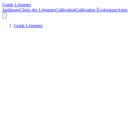
Guide Légumes
Jardinage
Choix des Légumes
Cultivation
Cultivation Écologique
Astuc
Guide Légumes