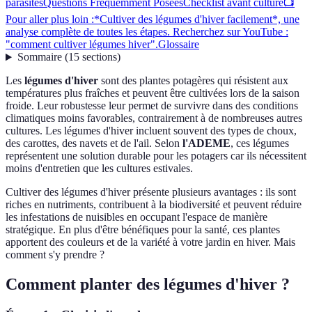
parasites
Questions Fréquemment Posées
Checklist avant culture
📺
Pour aller plus loin :*Cultiver des légumes d'hiver facilement*, une
analyse complète de toutes les étapes. Recherchez sur YouTube :
"comment cultiver légumes hiver".
Glossaire
Sommaire
(
15
sections
)
Les
légumes d'hiver
sont des plantes potagères qui résistent aux
températures plus fraîches et peuvent être cultivées lors de la saison
froide. Leur robustesse leur permet de survivre dans des conditions
climatiques moins favorables, contrairement à de nombreuses autres
cultures. Les légumes d'hiver incluent souvent des types de choux,
des carottes, des navets et de l'ail. Selon
l'ADEME
, ces légumes
représentent une solution durable pour les potagers car ils nécessitent
moins d'entretien que les cultures estivales.
Cultiver des légumes d'hiver présente plusieurs avantages : ils sont
riches en nutriments, contribuent à la biodiversité et peuvent réduire
les infestations de nuisibles en occupant l'espace de manière
stratégique. En plus d'être bénéfiques pour la santé, ces plantes
apportent des couleurs et de la variété à votre jardin en hiver. Mais
comment s'y prendre ?
Comment planter des légumes d'hiver ?