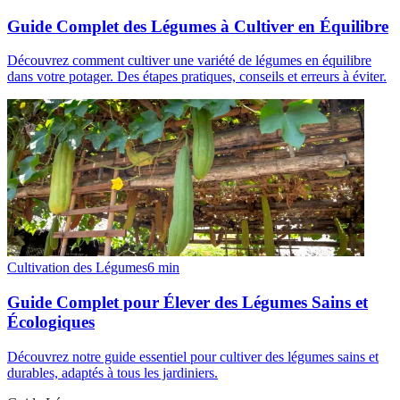
Guide Complet des Légumes à Cultiver en Équilibre
Découvrez comment cultiver une variété de légumes en équilibre
dans votre potager. Des étapes pratiques, conseils et erreurs à éviter.
Cultivation des Légumes
6
min
Guide Complet pour Élever des Légumes Sains et
Écologiques
Découvrez notre guide essentiel pour cultiver des légumes sains et
durables, adaptés à tous les jardiniers.