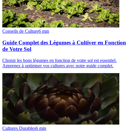
Conseils de Culture
6
min
Guide Complet des Légumes à Cultiver en Fonction
de Votre Sol
Choisir les bons légumes en fonction de votre sol est essentiel.
Apprenez à optimiser vos cultures avec notre guide complet.
Cultures Durables
6
min