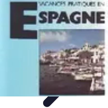
Guide Légumes
Jardinage
Choix des Légumes
Cultivation
Cultivation
Écologique
Astuces et Conseils
Guide Légumes