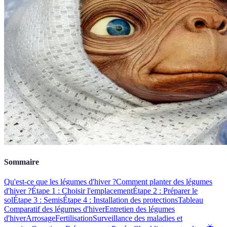
Sommaire
Qu'est-ce que les légumes d'hiver ?
Comment planter des légumes
d'hiver ?
Étape 1 : Choisir l'emplacement
Étape 2 : Préparer le
sol
Étape 3 : Semis
Étape 4 : Installation des protections
Tableau
Comparatif des légumes d'hiver
Entretien des légumes
d'hiver
Arrosage
Fertilisation
Surveillance des maladies et