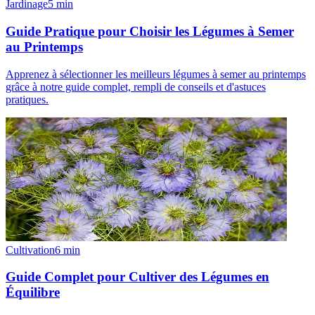
Jardinage
5
min
Guide Pratique pour Choisir les Légumes à Semer
au Printemps
Apprenez à sélectionner les meilleurs légumes à semer au printemps
grâce à notre guide complet, rempli de conseils et d'astuces
pratiques.
Cultivation
6
min
Guide Complet pour Cultiver des Légumes en
Équilibre