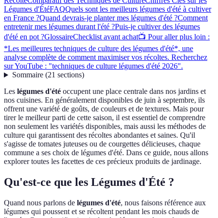
Récolte
Comparatif des Techniques de Culture
Chiffres Clés sur les
Légumes d'Été
FAQ
Quels sont les meilleurs légumes d'été à cultiver
en France ?
Quand devrais-je planter mes légumes d'été ?
Comment
entretenir mes légumes durant l'été ?
Puis-je cultiver des légumes
d'été en pot ?
Glossaire
Checklist avant achat
📺 Pour aller plus loin :
*Les meilleures techniques de culture des légumes d'été*, une
analyse complète de comment maximiser vos récoltes. Recherchez
sur YouTube : "techniques de culture légumes d'été 2026".
Sommaire
(
21
sections
)
Les
légumes d'été
occupent une place centrale dans nos jardins et
nos cuisines. En généralement disponibles de juin à septembre, ils
offrent une variété de goûts, de couleurs et de textures. Mais pour
tirer le meilleur parti de cette saison, il est essentiel de comprendre
non seulement les variétés disponibles, mais aussi les méthodes de
culture qui garantissent des récoltes abondantes et saines. Qu'il
s'agisse de tomates juteuses ou de courgettes délicieuses, chaque
commune a ses choix de légumes d'été. Dans ce guide, nous allons
explorer toutes les facettes de ces précieux produits de jardinage.
Qu'est-ce que les Légumes d'Été ?
Quand nous parlons de
légumes d'été
, nous faisons référence aux
légumes qui poussent et se récoltent pendant les mois chauds de