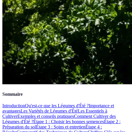
Sommaire
Introduction
Qu'est-ce que les Légumes d'Été ?
Importance et
avantages
Les Variétés de Légumes d'Été
Les Essentiels à
Cultiver
Exemples et conseils pratiques
Comment Cultiver des
Légumes d'Été ?
Étape 1 : Choisir les bonnes semences
Étape 2 :
Préparation du sol
Étape 3 : Soins et entretien
Étape 4 :