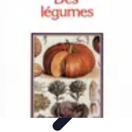
Guide Légumes
Jardinage
Choix des Légumes
Cultivation
Cultivation
Écologique
Astuces et Conseils
Guide Légumes