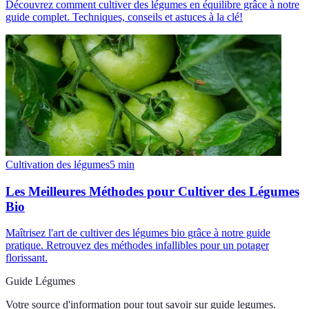
Découvrez comment cultiver des légumes en équilibre grâce à notre
guide complet. Techniques, conseils et astuces à la clé!
Cultivation des légumes
5
min
Les Meilleures Méthodes pour Cultiver des Légumes
Bio
Maîtrisez l'art de cultiver des légumes bio grâce à notre guide
pratique. Retrouvez des méthodes infallibles pour un potager
florissant.
Guide Légumes
Votre source d'information pour tout savoir sur
guide legumes
.