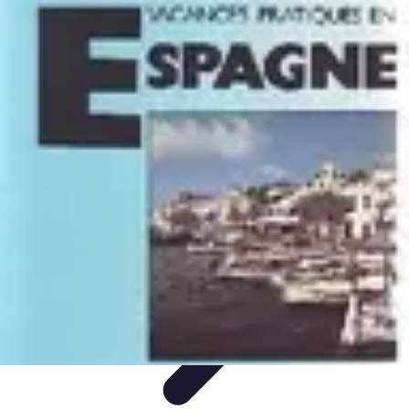
Guide Légumes
Jardinage
Choix des Légumes
Cultivation
Cultivation
Écologique
Astuces et Conseils
Guide Légumes