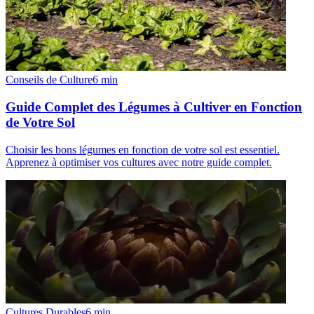
Conseils de Culture
6
min
Guide Complet des Légumes à Cultiver en Fonction
de Votre Sol
Choisir les bons légumes en fonction de votre sol est essentiel.
Apprenez à optimiser vos cultures avec notre guide complet.
Cultures Durables
6
min