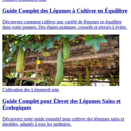
Guide Complet des Légumes à Cultiver en Équilibre
Découvrez comment cultiver une variété de légumes en équilibre
dans votre potager. Des étapes pratiques, conseils et erreurs à éviter.
Cultivation des Légumes
6
min
Guide Complet pour Élever des Légumes Sains et
Écologiques
Découvrez notre guide essentiel pour cultiver des légumes sains et
durables, adaptés à tous les jardiniers.