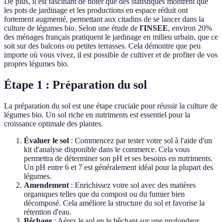
De plus, il est fascinant de noter que des statistiques montrent que
les pots de jardinage et les productions en espace réduit ont
fortement augmenté, permettant aux citadins de se lancer dans la
culture de légumes bio. Selon une étude de
l'INSEE
, environ 20%
des ménages français pratiquent le jardinage en milieu urbain, que ce
soit sur des balcons ou petites terrasses. Cela démontre que peu
importe où vous vivez, il est possible de cultiver et de profiter de vos
propres légumes bio.
Étape 1 : Préparation du sol
La préparation du sol est une étape cruciale pour réussir la culture de
légumes bio. Un sol riche en nutriments est essentiel pour la
croissance optimale des plantes.
Évaluer le sol
: Commencez par tester votre sol à l'aide d'un
kit d'analyse disponible dans le commerce. Cela vous
permettra de déterminer son pH et ses besoins en nutriments.
Un pH entre 6 et 7 est généralement idéal pour la plupart des
légumes.
Amendement
: Enrichissez votre sol avec des matières
organiques telles que du compost ou du fumier bien
décomposé. Cela améliore la structure du sol et favorise la
rétention d'eau.
Bêchage
: Aérez le sol en le bêchant sur une profondeur