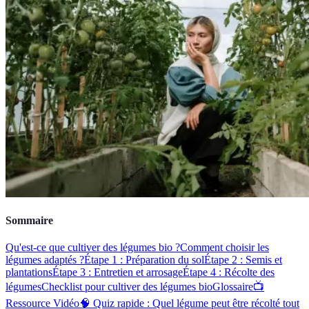
Sommaire
Qu'est-ce que cultiver des légumes bio ?
Comment choisir les
légumes adaptés ?
Étape 1 : Préparation du sol
Étape 2 : Semis et
plantations
Étape 3 : Entretien et arrosage
Étape 4 : Récolte des
légumes
Checklist pour cultiver des légumes bio
Glossaire
📺
Ressource Vidéo
🧠 Quiz rapide : Quel légume peut être récolté tout