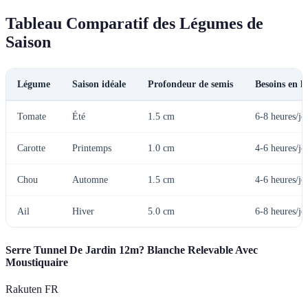
Tableau Comparatif des Légumes de
Saison
Légume
Saison idéale
Profondeur de semis
Besoins en l
Tomate
Été
1.5 cm
6-8 heures/jo
Carotte
Printemps
1.0 cm
4-6 heures/jo
Chou
Automne
1.5 cm
4-6 heures/jo
Ail
Hiver
5.0 cm
6-8 heures/jo
Serre Tunnel De Jardin 12m? Blanche Relevable Avec
Moustiquaire
Rakuten FR