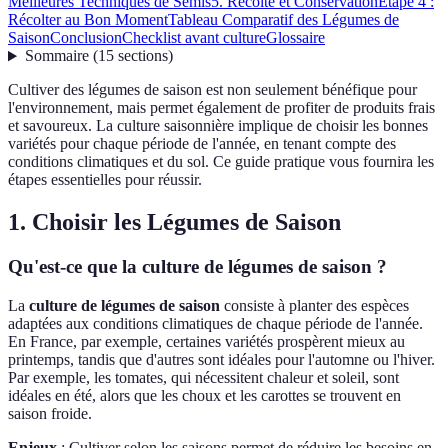
Meilleures Techniques de Semis
5. Récolte et Conservation
Étape 4 :
Récolter au Bon Moment
Tableau Comparatif des Légumes de
Saison
Conclusion
Checklist avant culture
Glossaire
Sommaire
(
15
sections
)
Cultiver des légumes de saison est non seulement bénéfique pour
l'environnement, mais permet également de profiter de produits frais
et savoureux. La culture saisonnière implique de choisir les bonnes
variétés pour chaque période de l'année, en tenant compte des
conditions climatiques et du sol. Ce guide pratique vous fournira les
étapes essentielles pour réussir.
1. Choisir les Légumes de Saison
Qu'est-ce que la culture de légumes de saison ?
La
culture de légumes de saison
consiste à planter des espèces
adaptées aux conditions climatiques de chaque période de l'année.
En France, par exemple, certaines variétés prospèrent mieux au
printemps, tandis que d'autres sont idéales pour l'automne ou l'hiver.
Par exemple, les tomates, qui nécessitent chaleur et soleil, sont
idéales en été, alors que les choux et les carottes se trouvent en
saison froide.
Enjeux
: Cultiver selon les saisons permet de réduire les besoins en