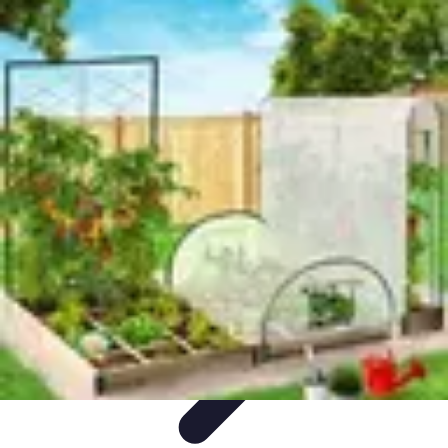
Guide Légumes
Jardinage
Choix des Légumes
Cultivation
Cultivation
Écologique
Astuces et Conseils
Guide Légumes