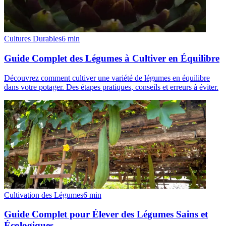
Cultures Durables
6
min
Guide Complet des Légumes à Cultiver en Équilibre
Découvrez comment cultiver une variété de légumes en équilibre
dans votre potager. Des étapes pratiques, conseils et erreurs à éviter.
Cultivation des Légumes
6
min
Guide Complet pour Élever des Légumes Sains et
Écologiques