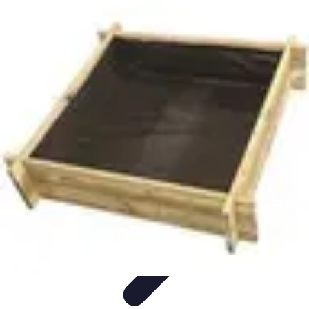
Guide Légumes
Jardinage
Choix des Légumes
Cultivation
Cultivation
Écologique
Astuces et Conseils
Guide Légumes