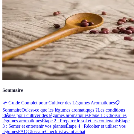
Sommaire
🌱 Guide Complet pour Cultiver des Légumes Aromatiques
📋
Sommaire
Qu'est-ce que les légumes aromatiques ?
Les conditions
idéales pour cultiver des légumes aromatiques
Étape 1 : Choisir les
légumes aromatiques
Étape 2 : Préparer le sol et les contenants
Étape
3 : Semer et entretenir vos plantes
Étape 4 : Récolter et utiliser vos
légumes
FAQ
Glossaire
Checklist avant achat