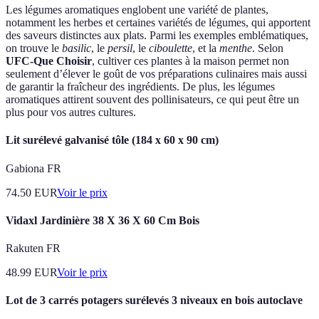
Les légumes aromatiques englobent une variété de plantes,
notamment les herbes et certaines variétés de légumes, qui apportent
des saveurs distinctes aux plats. Parmi les exemples emblématiques,
on trouve le
basilic
, le
persil
, le
ciboulette
, et la
menthe
. Selon
UFC-Que Choisir
, cultiver ces plantes à la maison permet non
seulement d’élever le goût de vos préparations culinaires mais aussi
de garantir la fraîcheur des ingrédients. De plus, les légumes
aromatiques attirent souvent des pollinisateurs, ce qui peut être un
plus pour vos autres cultures.
Lit surélevé galvanisé tôle (184 x 60 x 90 cm)
Gabiona FR
74.50
EUR
Voir le prix
Vidaxl Jardinière 38 X 36 X 60 Cm Bois
Rakuten FR
48.99
EUR
Voir le prix
Lot de 3 carrés potagers surélevés 3 niveaux en bois autoclave