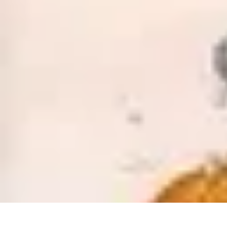
Guide Légumes
Jardinage
Choix des Légumes
Cultivation
Cultivation Écologique
Astuc
Guide Légumes