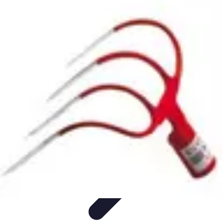
Guide Légumes
Jardinage
Choix des Légumes
Cultivation
Cultivation
Écologique
Astuces et Conseils
Guide Légumes