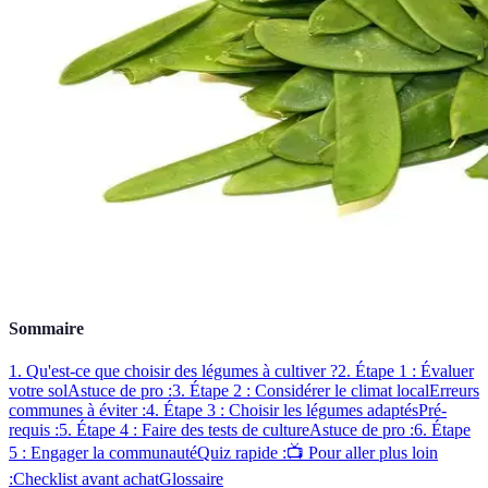
Sommaire
1. Qu'est-ce que choisir des légumes à cultiver ?
2. Étape 1 : Évaluer
votre sol
Astuce de pro :
3. Étape 2 : Considérer le climat local
Erreurs
communes à éviter :
4. Étape 3 : Choisir les légumes adaptés
Pré-
requis :
5. Étape 4 : Faire des tests de culture
Astuce de pro :
6. Étape
5 : Engager la communauté
Quiz rapide :
📺 Pour aller plus loin
:
Checklist avant achat
Glossaire