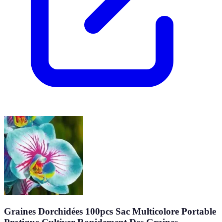
Graines Dorchidées 100pcs Sac Multicolore Portable