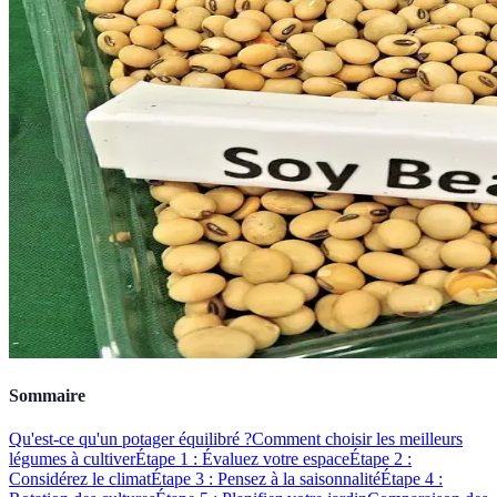
Sommaire
Qu'est-ce qu'un potager équilibré ?
Comment choisir les meilleurs
légumes à cultiver
Étape 1 : Évaluez votre espace
Étape 2 :
Considérez le climat
Étape 3 : Pensez à la saisonnalité
Étape 4 :