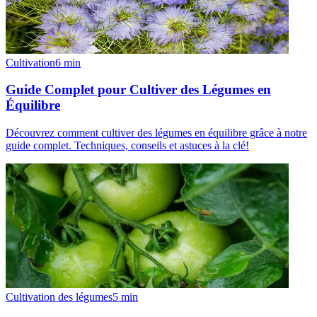
Cultivation
6
min
Guide Complet pour Cultiver des Légumes en
Équilibre
Découvrez comment cultiver des légumes en équilibre grâce à notre
guide complet. Techniques, conseils et astuces à la clé!
Cultivation des légumes
5
min