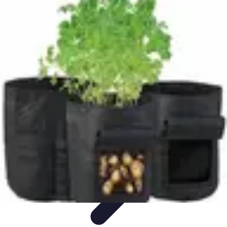
Guide Légumes
Jardinage
Choix des Légumes
Cultivation
Cultivation
Écologique
Astuces et Conseils
Guide Légumes