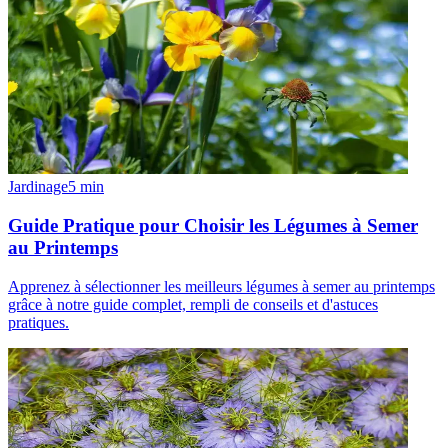
Jardinage
5
min
Guide Pratique pour Choisir les Légumes à Semer
au Printemps
Apprenez à sélectionner les meilleurs légumes à semer au printemps
grâce à notre guide complet, rempli de conseils et d'astuces
pratiques.